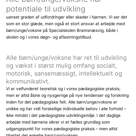
potentiale til udvikling
uanset graden af udfordringer eller skader i hjernen. Vi ser det
som en stor glæde, men også et stort ansvar at arbejde med
børn/unge/voksne på Specialskolen Bramsnæsvig, både i
skolen og i vores døgn- og aflastningstilbud.
Alle børn/unge/voksne har ret til udvikling
og vækst i størst mulig omfang socialt,
motorisk, sansemæssigt, intellektuelt og
kommunikativt.
Vi er velfunderet teoretisk og i vores pædagogiske praksis;
men er altid åbne og nysgerrige på nye tendenser og forskning
inden for det pædagogiske felt. Alle børn/unge/voksne er
unikke og har vidt forskellige individuelle behov i alle forhold –
ikke mindst i det pædagogiske udviklingsmiljø. I det daglige
arbejde med børnene sikrer vi et fælles grundlag som
udgangspunkt for vores pædagogiske praksis – men altid
tilrettet det enkelte barn/ung/voksen.