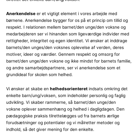
Anerkendelse
er et vigtigt element i vores arbejde med
børnene. Anerkendelse bygger for os på et princip om tillid og
respekt. I relationen mellem barnet/den unge/den voksne og
medarbejderen ser vi hinanden som ligeværdige individer med
rettigheder, integritet og egen identitet. Vi ønsker at inddrage
barnets/den unges/den voksnes oplevelse af verden, deres
motiver, ideer og værdier. Gennem respekt og omsorg for
barnet/den unge/den voksne og ikke mindst for barnets familie,
og andre samarbejdspartnere, ser vi anerkendelse som et
grundideal for skolen som helhed.
Vi ønsker at skabe en
helhedsorienteret
indsats omkring det
enkelte barn/ung/voksen, som indeholder personlig og faglig
udvikling. Vi skaber rammerne, så barnet/den unge/den
voksne oplever sammenhæng og helhed i dagligdagen. Den
pædagogiske praksis tilrettelægges ud fra barnets ærlige
forudsætninger og potentialer og vi målretter metoder og
indhold, så det giver mening for den enkelte.