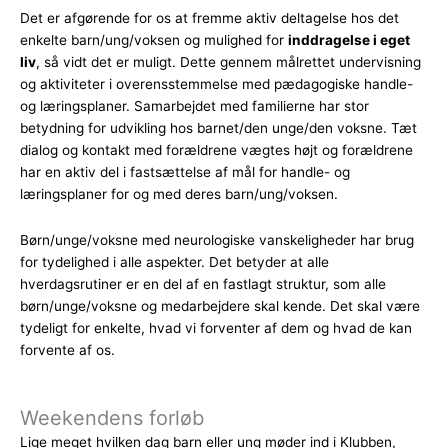
Det er afgørende for os at fremme aktiv deltagelse hos det
enkelte barn/ung/voksen og mulighed for
inddragelse i eget
liv
, så vidt det er muligt. Dette gennem målrettet undervisning
og aktiviteter i overensstemmelse med pædagogiske handle-
og læringsplaner. Samarbejdet med familierne har stor
betydning for udvikling hos barnet/den unge/den voksne. Tæt
dialog og kontakt med forældrene vægtes højt og forældrene
har en aktiv del i fastsættelse af mål for handle- og
læringsplaner for og med deres barn/ung/voksen.
Børn/unge/voksne med neurologiske vanskeligheder har brug
for tydelighed i alle aspekter. Det betyder at alle
hverdagsrutiner er en del af en fastlagt struktur, som alle
børn/unge/voksne og medarbejdere skal kende. Det skal være
tydeligt for enkelte, hvad vi forventer af dem og hvad de kan
forvente af os.
Weekendens forløb
Lige meget hvilken dag barn eller ung møder ind i Klubben,