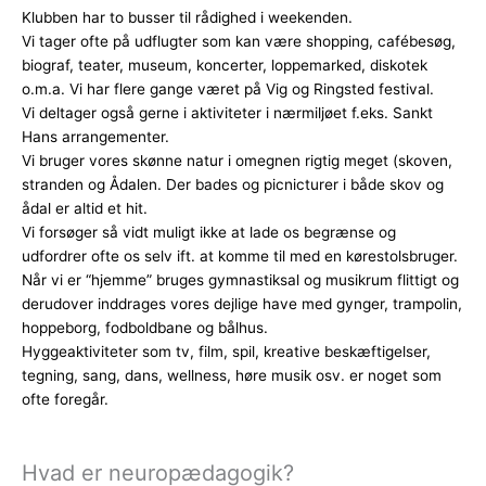
Klubben har to busser til rådighed i weekenden.
Vi tager ofte på udflugter som kan være shopping, cafébesøg,
biograf, teater, museum, koncerter, loppemarked, diskotek
o.m.a. Vi har flere gange været på Vig og Ringsted festival.
Vi deltager også gerne i aktiviteter i nærmiljøet f.eks. Sankt
Hans arrangementer.
Vi bruger vores skønne natur i omegnen rigtig meget (skoven,
stranden og Ådalen. Der bades og picnicturer i både skov og
ådal er altid et hit.
Vi forsøger så vidt muligt ikke at lade os begrænse og
udfordrer ofte os selv ift. at komme til med en kørestolsbruger.
Når vi er “hjemme” bruges gymnastiksal og musikrum flittigt og
derudover inddrages vores dejlige have med gynger, trampolin,
hoppeborg, fodboldbane og bålhus.
Hyggeaktiviteter som tv, film, spil, kreative beskæftigelser,
tegning, sang, dans, wellness, høre musik osv. er noget som
ofte foregår.
Hvad er neuropædagogik?