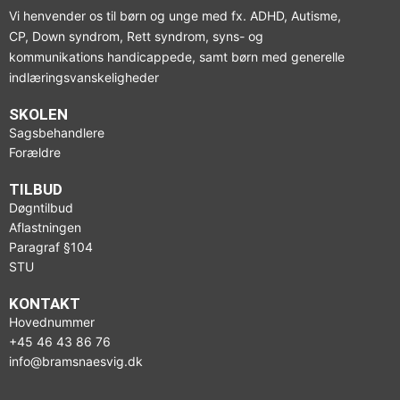
Vi henvender os til børn og unge med fx. ADHD, Autisme,
CP, Down syndrom, Rett syndrom, syns- og
kommunikations handicappede, samt børn med generelle
indlæringsvanskeligheder
SKOLEN
Sagsbehandlere
Forældre
TILBUD
Døgntilbud
Aflastningen
Paragraf §104
STU
KONTAKT
Hovednummer
+45 46 43 86 76
info@bramsnaesvig.dk