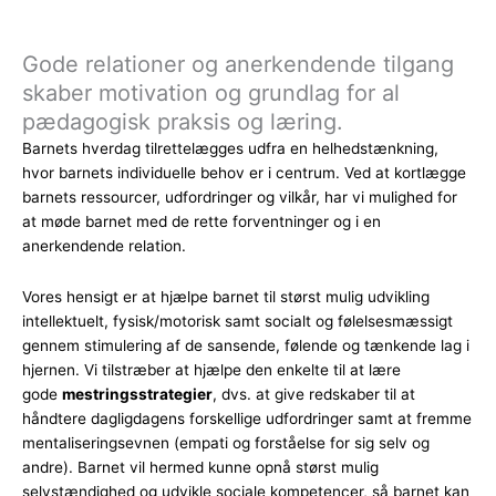
Gode relationer og anerkendende tilgang
skaber motivation og grundlag for al
pædagogisk praksis og læring.
Barnets hverdag tilrettelægges udfra en helhedstænkning,
hvor barnets individuelle behov er i centrum. Ved at kortlægge
barnets ressourcer, udfordringer og vilkår, har vi mulighed for
at møde barnet med de rette forventninger og i en
anerkendende relation.
Vores hensigt er at hjælpe barnet til størst mulig udvikling
intellektuelt, fysisk/motorisk samt socialt og følelsesmæssigt
gennem stimulering af de sansende, følende og tænkende lag i
hjernen. Vi tilstræber at hjælpe den enkelte til at lære
gode
mestringsstrategier
, dvs. at give redskaber til at
håndtere dagligdagens forskellige udfordringer samt at fremme
mentaliseringsevnen (empati og forståelse for sig selv og
andre). Barnet vil hermed kunne opnå størst mulig
selvstændighed og udvikle sociale kompetencer, så barnet kan