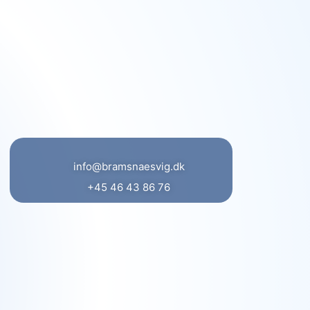
info@bramsnaesvig.dk
+45 46 43 86 76