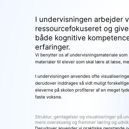
I undervisningen arbejder vi
ressourcefokuseret og giver
både kognitive kompetencer
erfaringer.
Vi benytter os af undervisningsmateriale som
materialer til elever som skal lære at læse, m
I undervisningen anvendes ofte visualiseringer 
derudover inddrages så vidt muligt forskellige
eleverne på skolen profiterer af en meget tyd
faste voksne.
Struktur, gentagelser og visualiseringer på u
mere overskuelig og fremmer læring og udvikl
Derudover anvender vi praktiske genstande og