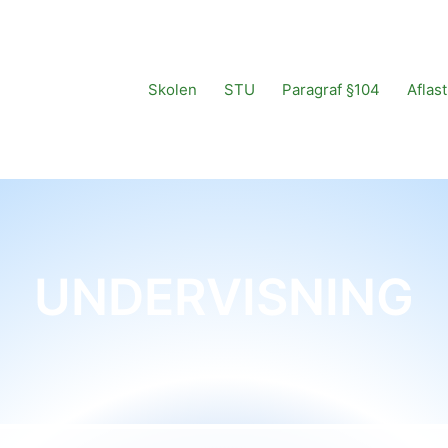
Skolen
STU
Paragraf §104
Aflas
UNDERVISNING