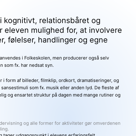
 kognitivt, relationsbåret og
 eleven mulighed for, at involvere
, følelser, handlinger og egne
 anvendes i Folkeskolen, men producerer også selv
en som fx. har nedsat syn.
i form af billeder, filmklip, ordkort, dramatiseringer, og
 sansestimuli som fx. musik eller anden lyd. De fleste af
elig og ensartet struktur på dagen med mange rutiner og
ndervisning og alle former for aktiviteter gør omverdenen
ing.
 tager udgangspunkt i elevens erfaringsfelt.