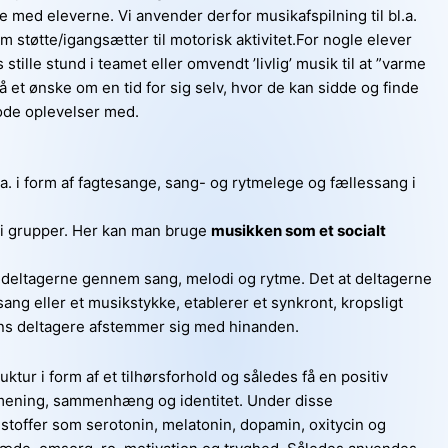
de med eleverne. Vi anvender derfor musikafspilning til bl.a.
støtte/igangsætter til motorisk aktivitet.For nogle elever
 stille stund i teamet eller omvendt ’livlig’ musik til at ”varme
så et ønske om en tid for sig selv, hvor de kan sidde og finde
gode oplevelser med.
.a. i form af fagtesange, sang- og rytmelege og fællessang i
i grupper. Her kan man bruge
musikken som et socialt
deltagerne gennem sang, melodi og rytme. Det at deltagerne
sang eller et musikstykke, etablerer et synkront, kropsligt
ens deltagere afstemmer sig med hinanden.
tur i form af et tilhørsforhold og således få en positiv
f mening, sammenhæng og identitet. Under disse
alstoffer som serotonin, melatonin, dopamin, oxitycin og