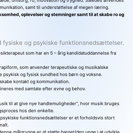
glæde, omsorg, ro, motivation og tryghed. Således anvendes
munikation, samt til understøttelse af megen læring.
ksomhed, oplevelser og stemninger samt til at skabe ro og
fysiske og psykiske funktionsnedsættelser.
usikterapeut som har en 5 – årig kandidatuddannelse fra
erapiform, som anvender terapeutiske og musikalske
ge psykisk og fysisk sundhed hos børn og voksne.
 skabe kontakt og kommunikation.
bineres med samtale efter evne og behov.
sik til at give nye handlemuligheder”, hvor musik bruges
ngsproces hos den enkelte.
sykiske funktionsnedsættelser er et forholdsvis stort
alt.
nne målgruppe er at støtte barnet/den unge i at udvikle