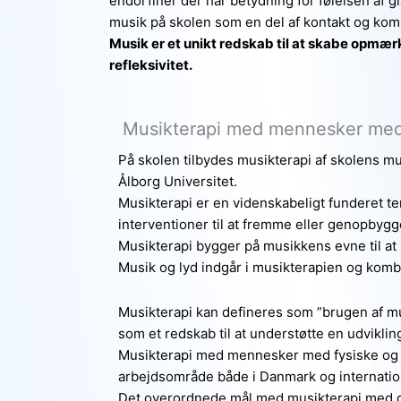
endorfiner der har betydning for følelsen af 
musik på skolen som en del af kontakt og kom
Musik er et unikt redskab til at skabe opmær
refleksivitet.
Musikterapi med mennesker med 
På skolen tilbydes musikterapi af skolens m
Ålborg Universitet.
Musikterapi er en videnskabeligt funderet t
interventioner til at fremme eller genopbyg
Musikterapi bygger på musikkens evne til at
Musik og lyd indgår i musikterapien og kom
Musikterapi kan defineres som ”brugen af mu
som et redskab til at understøtte en udvikli
Musikterapi med mennesker med fysiske og p
arbejdsområde både i Danmark og internation
Det overordnede mål med musikterapi med de