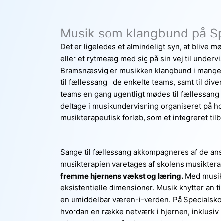
Musik som klangbund på S
Det er ligeledes et almindeligt syn, at blive mø
eller et rytmeæg med sig på sin vej til underv
Bramsnæsvig er musikken klangbund i mange af
til fællessang i de enkelte teams, samt til dive
teams en gang ugentligt mødes til fællessang 
deltage i musikundervisning organiseret på hold 
musikterapeutisk forløb, som et integreret til
Sange til fællessang akkompagneres af de ansa
musikterapien varetages af skolens musikter
fremme hjernens vækst og læring.
Med musik 
eksistentielle dimensioner. Musik knytter an til
en umiddelbar væren-i-verden. På Specialskole
hvordan en række netværk i hjernen, inklusiv o