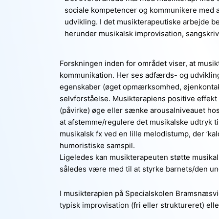
sociale kompetencer og kommunikere med an
udvikling. I det musikterapeutiske arbejde b
herunder musikalsk improvisation, sangskri
Forskningen inden for området viser, at musikt
kommunikation. Her ses adfærds- og udvikling
egenskaber (øget opmærksomhed, øjenkontakt, v
selvforståelse. Musikterapiens positive effekt 
(påvirke) øge eller sænke arousalniveauet hos
at afstemme/regulere det musikalske udtryk til
musikalsk fx ved en lille melodistump, der ’ka
humoristiske samspil.
Ligeledes kan musikterapeuten støtte musikal
således være med til at styrke barnets/den un
I musikterapien på Specialskolen Bramsnæsvig
typisk improvisation (fri eller struktureret) el