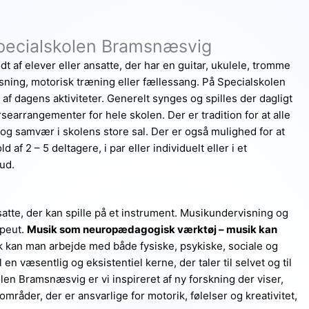
pecialskolen Bramsnæsvig
dt af elever eller ansatte, der har en guitar, ukulele, tromme
isning, motorisk træning eller fællessang. På Specialskolen
 dagens aktiviteter. Generelt synges og spilles der dagligt
rsearrangementer for hele skolen. Der er tradition for at alle
og samvær i skolens store sal. Der er også mulighed for at
af 2 – 5 deltagere, i par eller individuelt eller i et
bud.
tte, der kan spille på et instrument. Musikundervisning og
apeut.
Musik som neuropædagogisk værktøj – musik kan
kan man arbejde med både fysiske, psykiske, sociale og
 en væsentlig og eksistentiel kerne, der taler til selvet og til
n Bramsnæsvig er vi inspireret af ny forskning der viser,
mråder, der er ansvarlige for motorik, følelser og kreativitet,