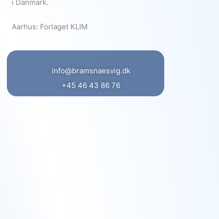
i Danmark.
Aarhus: Forlaget KLIM
info@bramsnaesvig.dk
+45 46 43 86 76