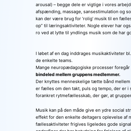
arousal) – begge dele er vigtige i vores arbej
afspænding, massage, sansestimulation og som 
kan der være brug for ’rolig’ musik til en fælles
op” til læringsaktiviteter. Nogle elever har og
ro ved at lytte til yndlings musik som de har 
I løbet af en dag inddrages musikaktiviteter bl
de enkelte teams.
Mange neuropædagogiske processer foregår 
bindeled mellem gruppens medlemmer.
Der knyttes menneskelige tætte bånd mellem 
er fælles om den takt, puls og tempo, der er i 
forankret rytmefællesskab, der gør, at grupp
Musik kan på den måde give en ydre social struk
effekt for den enkelte deltagers oplevelse a
fællesaktiviteter frigives ligeledes gode sign