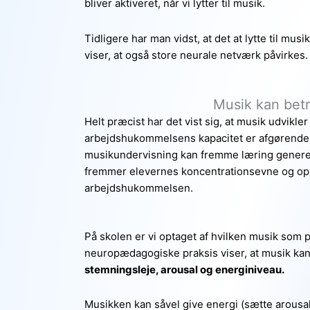
bliver aktiveret, når vi lytter til musik.
Tidligere har man vidst, at det at lytte til mu
viser, at også store neurale netværk påvirkes.
Musik kan betr
Helt præcist har det vist sig, at musik udvi
arbejdshukommelsens kapacitet er afgørende for
musikundervisning kan fremme læring generel
fremmer elevernes koncentrationsevne og op
arbejdshukommelsen.
På skolen er vi optaget af hvilken musik som p
neuropædagogiske praksis viser, at musik kan 
stemningsleje, arousal og energiniveau.
Musikken kan såvel give energi (sætte arous