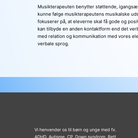
Musikterapeuten benytter støttende, igangsæt
kunne følge musikterapeutens musikalske udspil
fokuserer på, at eleverne skal få gode og posi
kan tilbyde en anden kontaktform end det verba
med relation og kommunikation med vores elev
verbale sprog.
Vi henvender os til børn og unge med fx.
ADHD, Autisme, CP, Down syndrom, Rett