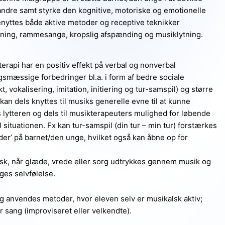
dre samt styrke den kognitive, motoriske og emotionelle
enyttes både aktive metoder og receptive teknikker
vning, rammesange, kropslig afspænding og musiklytning.
erapi har en positiv effekt på verbal og nonverbal
smæssige forbedringer bl.a. i form af bedre sociale
okalisering, imitation, initiering og tur-samspil) og større
kan dels knyttes til musiks generelle evne til at kunne
 lytteren og dels til musikterapeuters mulighed for løbende
 situationen. Fx kan tur-samspil (din tur – min tur) forstærkes
lder’ på barnet/den unge, hvilket også kan åbne op for
sk, når glæde, vrede eller sorg udtrykkes gennem musik og
ges selvfølelse.
 anvendes metoder, hvor eleven selv er musikalsk aktiv;
ler sang (improviseret eller velkendte).