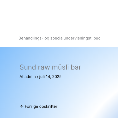
Gå
til
indholdet
Behandlings- og specialundervisningstilbud
Sund raw müsli bar
Af
admin
/
juli 14, 2025
←
Forrige opskrifter