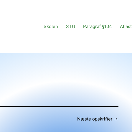
Skolen
STU
Paragraf §104
Aflas
Næste opskrifter
→