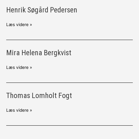
Henrik Søgård Pedersen
Henrik
Søgård
Pedersen
Læs videre »
Mira Helena Bergkvist
Mira
Helena
Bergkvist
Læs videre »
Thomas Lomholt Fogt
Thomas
Lomholt
Fogt
Læs videre »