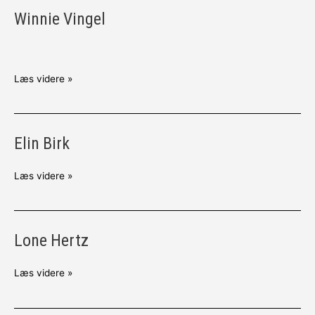
Winnie Vingel
Winnie
Vingel
Læs videre »
Elin Birk
Elin
Birk
Læs videre »
Lone Hertz
Lone
Hertz
Læs videre »