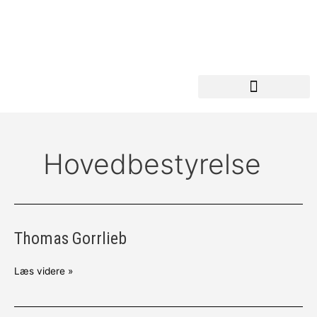
Gå
til
indholdet
Hovedbestyrelse
Thomas Gorrlieb
Thomas
Gorrlieb
Læs videre »